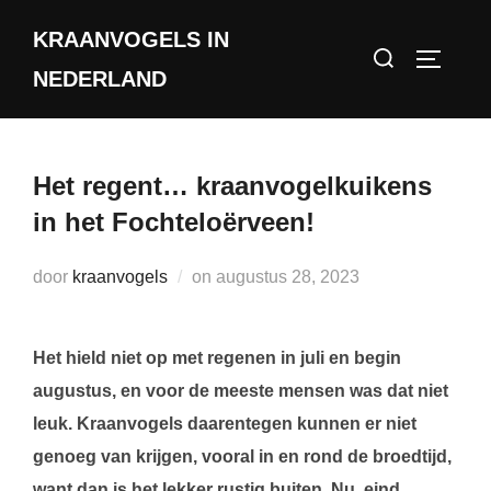
Ga
KRAANVOGELS IN
naar
Zoek
TOGGLE
de
NEDERLAND
naar:
inhoud
Het regent… kraanvogelkuikens
in het Fochteloërveen!
Geplaatst
door
kraanvogels
on
augustus 28, 2023
op
Het hield niet op met regenen in juli en begin
augustus, en voor de meeste mensen was dat niet
leuk. Kraanvogels daarentegen kunnen er niet
genoeg van krijgen, vooral in en rond de broedtijd,
want dan is het lekker rustig buiten. Nu, eind