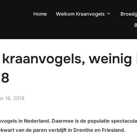
Home
Welkom Kraanvogels
Broedg
B
kraanvogels, weinig
18
t
r 16, 2018
vogels in Nederland. Daarmee is de populatie spectaculai
kwart van de paren verblijft in Drenthe en Friesland.