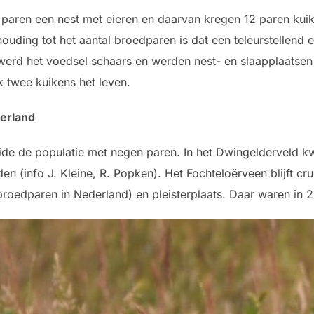
 paren een nest met eieren en daarvan kregen 12 paren kui
rhouding tot het aantal broedparen is dat een teleurstellend e
werd het voedsel schaars en werden nest- en slaapplaatsen
uk twee kuikens het leven.
erland
eide de populatie met negen paren. In het Dwingelderveld k
en (info J. Kleine, R. Popken). Het Fochteloërveen blijft cru
broedparen in Nederland) en pleisterplaats. Daar waren in 