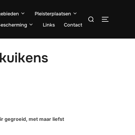
ebieden
Pleisterplaatsen
Zoek
TOGGLE ZI
naar:
escherming
Links
Contact
 kuikens
r gegroeid, met maar liefst