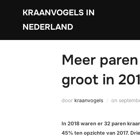
Ga
KRAANVOGELS IN
naar
de
NEDERLAND
inhoud
Meer paren 
groot in 20
Geplaats
door
kraanvogels
on
septembe
op
In 2018 waren er 32 paren kraan
45% ten opzichte van 2017. Drie