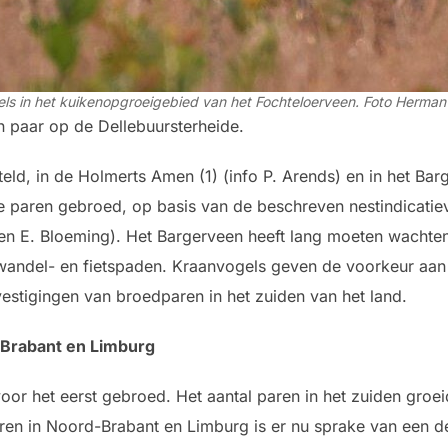
ls in het kuikenopgroeigebied van het Fochteloerveen. Foto Herman
en paar op de Dellebuursterheide.
eld, in de Holmerts Amen (1) (info P. Arends) en in het Bar
ee paren gebroed, op basis van de beschreven nestindicat
 en E. Bloeming). Het Bargerveen heeft lang moeten wachten
 wandel- en fietspaden. Kraanvogels geven de voorkeur aa
e vestigingen van broedparen in het zuiden van het land.
-Brabant en Limburg
oor het eerst gebroed. Het aantal paren in het zuiden groe
n in Noord-Brabant en Limburg is er nu sprake van een def