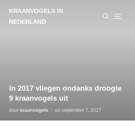
Ga
KRAANVOGELS IN
naar
Zoek
TOGGLE
de
NEDERLAND
naar:
inhoud
In 2017 vliegen ondanks droogte
9 kraanvogels uit
Geplaatst
door
kraanvogels
on
september 7, 2017
op