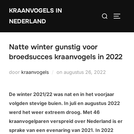
Ga
KRAANVOGELS IN
naar
Zoek
TOGGLE
de
NEDERLAND
naar:
inhoud
Natte winter gunstig voor
broedsucces kraanvogels in 2022
Geplaatst
door
kraanvogels
on
augustus 26, 2022
op
De winter 2021/22 was nat en in het voorjaar
volgden stevige buien. In juli en augustus 2022
werd het weer extreem droog. Met 46
kraanvogelparen verspreid over Nederland is er
sprake van een evenaring van 2021. In 2022