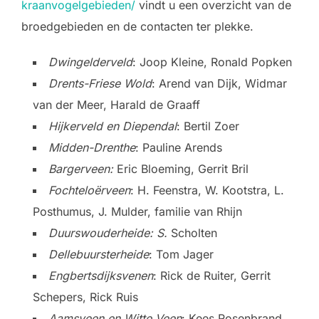
kraanvogelgebieden/
vindt u een overzicht van de
broedgebieden en de contacten ter plekke.
Dwingelderveld
: Joop Kleine, Ronald Popken
Drents-Friese Wold
: Arend van Dijk, Widmar
van der Meer, Harald de Graaff
Hijkerveld en Diependal
: Bertil Zoer
Midden-Drenthe
: Pauline Arends
Bargerveen:
Eric Bloeming, Gerrit Bril
Fochteloërveen
: H. Feenstra, W. Kootstra, L.
Posthumus, J. Mulder, familie van Rhijn
Duurswouderheide: S.
Scholten
Dellebuursterheide
: Tom Jager
Engbertsdijksvenen
: Rick de Ruiter, Gerrit
Schepers, Rick Ruis
Aamsveen en Witte Veen
: Kees Rosenbrand