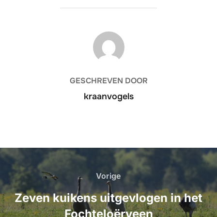
BERICHTAUTEUR
GESCHREVEN DOOR
kraanvogels
Bericht
navigatie
Vorige
Vorige
Zeven kuikens uitgevlogen in het
Fochteloërveen