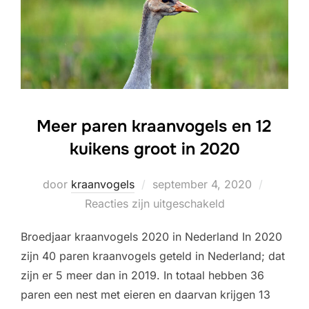
Meer paren kraanvogels en 12
kuikens groot in 2020
Geplaatst
door
kraanvogels
september 4, 2020
op
Reacties zijn uitgeschakeld
Broedjaar kraanvogels 2020 in Nederland In 2020
zijn 40 paren kraanvogels geteld in Nederland; dat
zijn er 5 meer dan in 2019. In totaal hebben 36
paren een nest met eieren en daarvan krijgen 13