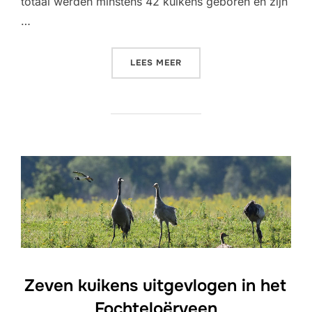
totaal werden minstens 42 kuikens geboren en zijn
…
“NATTE WINTER GUNSTIG 
LEES MEER
Zeven kuikens uitgevlogen in het
Fochteloërveen