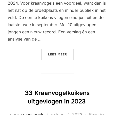
2024. Voor kraanvogels een voordeel, want dan is
het nat op de broedplaats en minder publiek in het
veld. De eerste kuikens vliegen eind juni uit en de
laatste twee in september. Met 10 uitgevlogen
jongen een nieuw record. Een verslag én een
analyse van de …
“RECORDAANTAL KRAANVOG
LEES MEER
33 Kraanvogelkuikens
uitgevlogen in 2023
Geplaatst
door
kraanvogels
oktober 4, 2023
Reacties