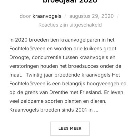
Geplaatst
door
kraanvogels
augustus 29, 2020
op
Reacties zijn uitgeschakeld
In 2020 broeden tien kraanvogelparen in het
Fochteloërveen en worden drie kuikens groot.
Droogte, concurrentie tussen kraanvogels en
verstoringen houden het broedsucces onder de
maat. Twintig jaar broedende kraanvogels Het
Fochteloërveen is een belangrijk hoogveengebied
op de grens van Drenthe met Friesland. Er leven
veel zeldzame soorten planten en dieren.
Kraanvogels broeden sinds 2001 in …
“KRAANVOGELS KWETSBAAR
LEES MEER