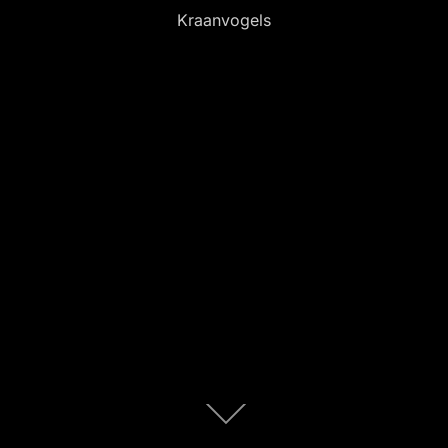
Kraanvogels
Scroll
omlaag