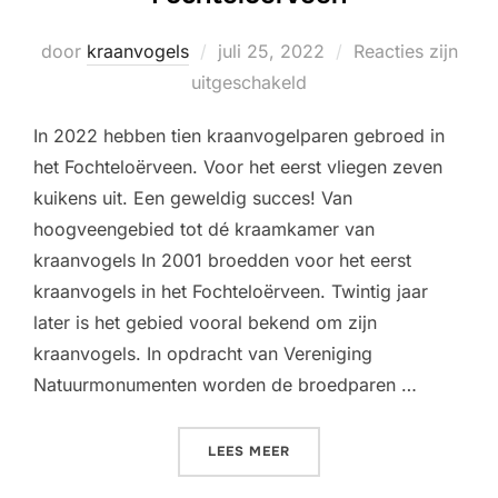
Geplaatst
door
kraanvogels
juli 25, 2022
Reacties zijn
op
uitgeschakeld
In 2022 hebben tien kraanvogelparen gebroed in
het Fochteloërveen. Voor het eerst vliegen zeven
kuikens uit. Een geweldig succes! Van
hoogveengebied tot dé kraamkamer van
kraanvogels In 2001 broedden voor het eerst
kraanvogels in het Fochteloërveen. Twintig jaar
later is het gebied vooral bekend om zijn
kraanvogels. In opdracht van Vereniging
Natuurmonumenten worden de broedparen …
“ZEVEN KUIKENS UITGEVL
LEES MEER