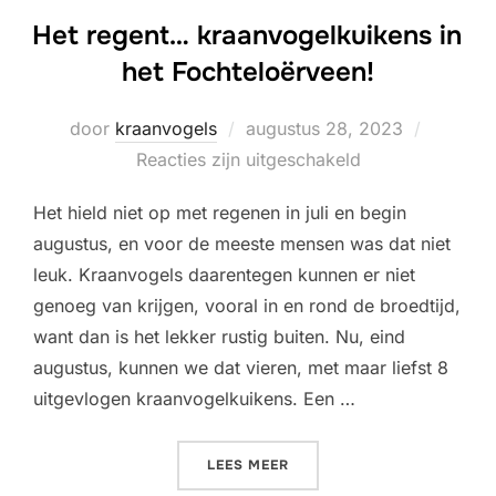
Het regent… kraanvogelkuikens in
het Fochteloërveen!
Geplaatst
door
kraanvogels
augustus 28, 2023
op
Reacties zijn uitgeschakeld
Het hield niet op met regenen in juli en begin
augustus, en voor de meeste mensen was dat niet
leuk. Kraanvogels daarentegen kunnen er niet
genoeg van krijgen, vooral in en rond de broedtijd,
want dan is het lekker rustig buiten. Nu, eind
augustus, kunnen we dat vieren, met maar liefst 8
uitgevlogen kraanvogelkuikens. Een …
“HET REGENT… KRAANVOGE
LEES MEER