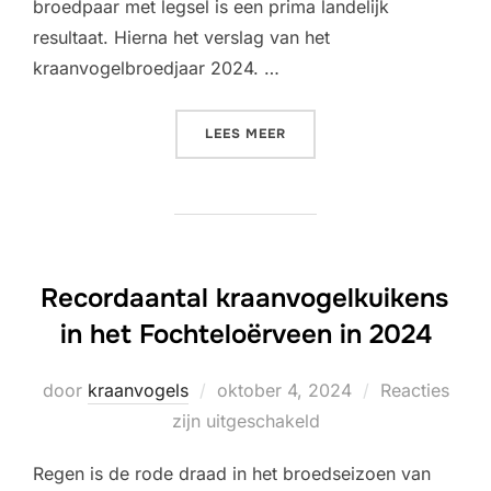
broedpaar met legsel is een prima landelijk
resultaat. Hierna het verslag van het
kraanvogelbroedjaar 2024. …
“70 PAREN KRAANVOGELS I
LEES MEER
Recordaantal kraanvogelkuikens
in het Fochteloërveen in 2024
Geplaatst
door
kraanvogels
oktober 4, 2024
Reacties
op
zijn uitgeschakeld
Regen is de rode draad in het broedseizoen van